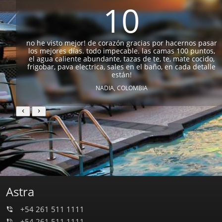
10
no he visto mejor! de corazón gracias por hacernos pasar
s
los mejores días. todo impecable. las camas 100 puntos,
el agua caliente abundante, tazas de te, te, mate cocido,
frigobar, pava electrica, sales en el baño, en cada detalle
están!
NADIA, COLOMBIA
Astra
+54 261 511 1111
+54 261 511 1111