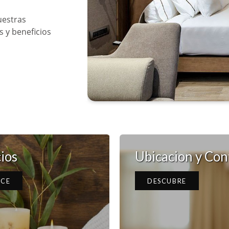
uestras
s y beneficios
ios
Ubicacion y Con
CE
DESCUBRE