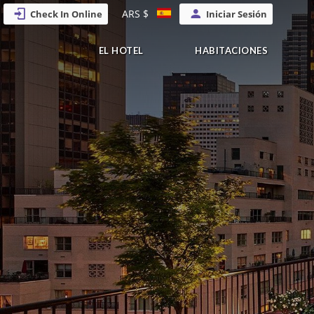
ARS $
Check In Online
Iniciar Sesión
EL HOTEL
HABITACIONES